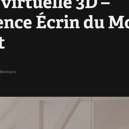
 virtuelle 3D – 
nce Écrin du Mo
t
 Montouro
r